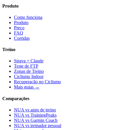
Produto
Como funciona
Produto
Preço
FAQ
Corridas
Treino
Strava + Claude
Teste de FTP
Zonas de Treino
Ciclismo Indoor
Recuperação no Ciclismo
Mais guias →
Comparações
NUA vs apps de treino
NUA vs TrainingPeaks
NUA vs Garmin Coach
NUA vs treinador pessoal