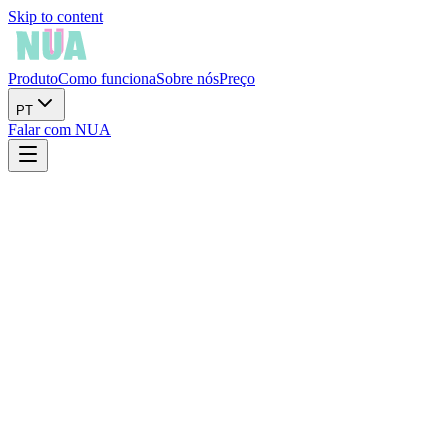
Skip to content
Produto
Como funciona
Sobre nós
Preço
PT
Falar com NUA
Road
La Remences