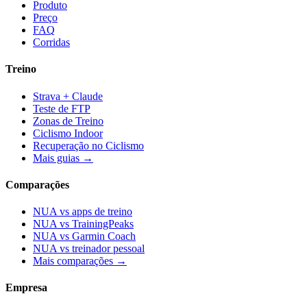
Produto
Preço
FAQ
Corridas
Treino
Strava + Claude
Teste de FTP
Zonas de Treino
Ciclismo Indoor
Recuperação no Ciclismo
Mais guias →
Comparações
NUA vs apps de treino
NUA vs TrainingPeaks
NUA vs Garmin Coach
NUA vs treinador pessoal
Mais comparações →
Empresa