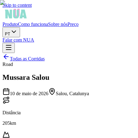
Skip to content
Produto
Como funciona
Sobre nós
Preço
PT
Falar com NUA
Todas as Corridas
Road
Mussara Salou
10 de maio de 2026
Salou, Catalunya
Distância
205km