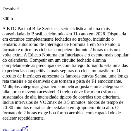
Desnível
300m
A BTG Pactual Bike Series e a serie ciclistica urbana mais
consolidada do Brasil, celebrando seu 11o ano em 2026. Disputada
em circuitos completamente fechados ao trafego, incluindo o
lendario autodromo de Interlagos de Formula 1 em Sao Paulo, o
formato e unico: os ciclistas competem durante 2 horas mais uma
volta extra. A Edicao Noturna em Interlagos e o evento mais popular
do calendario. Competir em um circuito fechado elimina
completamente as preocupacoes com trafego, tornando esta uma das
experiencias competitivas mais seguras do ciclismo brasileiro. O
circuito de Interlagos apresenta as famosas curvas Senna, uma longa
reta traseira e os desniveis que tornam a pista de F1 emocionante.
Multiplas categorias garantem competicao justa e uma categoria e-
bike torna o evento acessivel. O treino deve focar em esforcos
sustentados de alta intensidade tipicos de corridas tipo criterium.
Inclua intervalos de VO2max de 3-5 minutos, blocos de tempo de
20-30 minutos e pratica de pedalada em grupo em ritmo alto. O
formato de 2 horas exige boa forma aerobica com capacidade de
acelerar repetidamente.
Site oficial