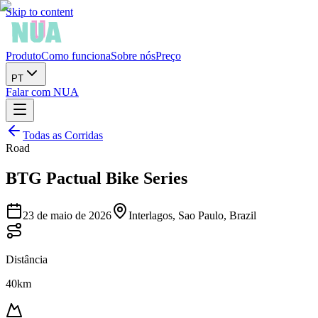
Skip to content
Produto
Como funciona
Sobre nós
Preço
PT
Falar com NUA
Todas as Corridas
Road
BTG Pactual Bike Series
23 de maio de 2026
Interlagos, Sao Paulo, Brazil
Distância
40km