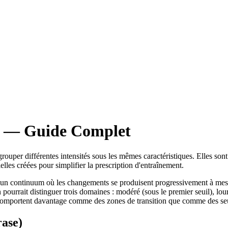
e — Guide Complet
ouper différentes intensités sous les mêmes caractéristiques. Elles sont
ielles créées pour simplifier la prescription d'entraînement.
un continuum où les changements se produisent progressivement à mesure
on pourrait distinguer trois domaines : modéré (sous le premier seuil), l
 se comportent davantage comme des zones de transition que comme des seu
rase)