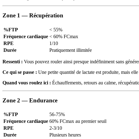
Zone 1 — Récupération
%FTP
< 55%
Fréquence cardiaque
< 60% FCmax
RPE
1/10
Durée
Pratiquement illimitée
Ressenti :
Vous pouvez rouler ainsi presque indéfiniment sans générer d
Ce qui se passe :
Une petite quantité de lactate est produite, mais el
Quand vous roulez ici :
Échauffements, retours au calme, récupération
Zone 2 — Endurance
%FTP
56-75%
Fréquence cardiaque
60% FCmax au premier seuil
RPE
2-3/10
Durée
Plusieurs heures