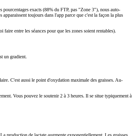
 des pourcentages exacts (88% du FTP, pas "Zone 3"), nous auto-
s apparaissent toujours dans l'app parce que c'est la façon la plus
i faire entre les séances pour que les zones soient rentables).
st un gradient.
aire. C'est aussi le point d'oxydation maximale des graisses. Au-
ement. Vous pouvez le soutenir 2 à 3 heures. Il se situe typiquement à
is. La production de lactate augmente exponentiellement. Les graisses