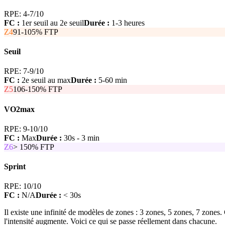
RPE:
4-7/10
FC :
1er seuil au 2e seuil
Durée :
1-3 heures
Z
4
91-105%
FTP
Seuil
RPE:
7-9/10
FC :
2e seuil au max
Durée :
5-60 min
Z
5
106-150%
FTP
VO2max
RPE:
9-10/10
FC :
Max
Durée :
30s - 3 min
Z
6
> 150%
FTP
Sprint
RPE:
10/10
FC :
N/A
Durée :
< 30s
Il existe une infinité de modèles de zones : 3 zones, 5 zones, 7 zone
l'intensité augmente. Voici ce qui se passe réellement dans chacune.