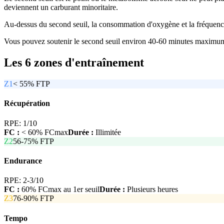
deviennent un carburant minoritaire.
Au-dessus du second seuil, la consommation d'oxygène et la fréquence
Vous pouvez soutenir le second seuil environ 40-60 minutes maximum. 
Les 6 zones d'entraînement
Z
1
< 55%
FTP
Récupération
RPE:
1/10
FC :
< 60% FCmax
Durée :
Illimitée
Z
2
56-75%
FTP
Endurance
RPE:
2-3/10
FC :
60% FCmax au 1er seuil
Durée :
Plusieurs heures
Z
3
76-90%
FTP
Tempo