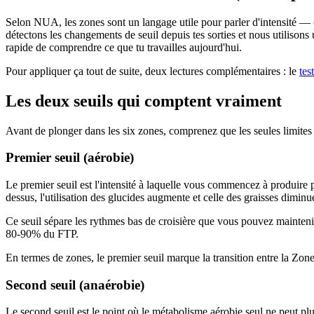
Selon NUA, les zones sont un langage utile pour parler d'intensité — 
détectons les changements de seuil depuis tes sorties et nous utilisons
rapide de comprendre ce que tu travailles aujourd'hui.
Pour appliquer ça tout de suite, deux lectures complémentaires : le
tes
Les deux seuils qui comptent vraiment
Avant de plonger dans les six zones, comprenez que les seules limites p
Premier seuil (aérobie)
Le premier seuil est l'intensité à laquelle vous commencez à produire 
dessus, l'utilisation des glucides augmente et celle des graisses diminu
Ce seuil sépare les rythmes bas de croisière que vous pouvez maintenir
80-90% du FTP.
En termes de zones, le premier seuil marque la transition entre la Zone
Second seuil (anaérobie)
Le second seuil est le point où le métabolisme aérobie seul ne peut plu