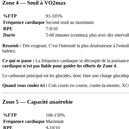
Zone 4 — Seuil à VO2max
%FTP
91-105%
Fréquence cardiaque
Second seuil au maximum
RPE
7-9/10
Durée
5-60 minutes (continu); plus avec des interval
Ressenti :
Très exigeant. C'est l'intensité la plus douloureuse à l'ent
haletez.
Ce qui se passe :
La fréquence cardiaque se découple de la puissance 
cardiaque n'est pas fiable pour guider les efforts de Zone 4
.
Le carburant principal est les glucides, donc faire une charge glucidi
Quand vous roulez ici :
Cols courts en course, contre-la-montre, XC
Zone 5 — Capacité anaérobie
%FTP
106-150%
Fréquence cardiaque
Maximale
RPE
9-10/10