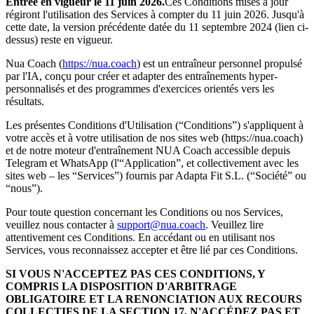
Entrée en vigueur le 11 juin 2026.
Ces Conditions mises à jour
régiront l'utilisation des Services à compter du 11 juin 2026. Jusqu'à
cette date, la version précédente datée du 11 septembre 2024 (lien ci-
dessus) reste en vigueur.
Nua Coach (
https://nua.coach
) est un entraîneur personnel propulsé
par l'IA, conçu pour créer et adapter des entraînements hyper-
personnalisés et des programmes d'exercices orientés vers les
résultats.
Les présentes Conditions d'Utilisation (“Conditions”) s'appliquent à
votre accès et à votre utilisation de nos sites web (https://nua.coach)
et de notre moteur d'entraînement NUA Coach accessible depuis
Telegram et WhatsApp (l'“Application”, et collectivement avec les
sites web – les “Services”) fournis par Adapta Fit S.L. (“Société” ou
“nous”).
Pour toute question concernant les Conditions ou nos Services,
veuillez nous contacter à
support@nua.coach
. Veuillez lire
attentivement ces Conditions. En accédant ou en utilisant nos
Services, vous reconnaissez accepter et être lié par ces Conditions.
SI VOUS N'ACCEPTEZ PAS CES CONDITIONS, Y
COMPRIS LA DISPOSITION D'ARBITRAGE
OBLIGATOIRE ET LA RENONCIATION AUX RECOURS
COLLECTIFS DE LA SECTION 17, N'ACCÉDEZ PAS ET