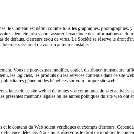
nnés, le Contenu est défini comme tous les graphiques, photographies, y c
saires aient été prises pour assurer l'exactitude des informations et du m
pas de défauts, d'erreurs et/ou de virus. La Société se réserve le droit 
nternet s'assurent d'avoir un antivirus installé.
nt. Vous ne pouvez pas modifier, copier, distribuer, transmettre, affiche
u, les logiciels, les produits ou les services contenus dans ce site web
publicitaires générant des bénéfices sur votre propre site web.
vous faites de ce site web et de toutes vos communications et activités 
ue les présentes mentions légales ou les autres politiques du site web ont 
s et le contenu du Web soient véridiques et exempts d'erreurs. Cependan
 déficience détectée. Nous nous réservons le droit de modifier le conte