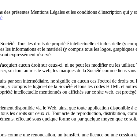
ons des présentes Mentions Légales et les conditions d'inscription qui y s
té
.
été. Tous les droits de propriété intellectuelle et industrielle (y compr
es les informations et le matériel (y compris tous les logos, graphiques et
t sont expressément réservés.
'acquiert aucun droit sur ceux-ci, ni ne peut les modifier ou les utiliser
tiliser, sur tout autre site web, les marques de la Société comme liens san
its par son intermédiaire, ne signifie en aucun cas l'octroi de droits ou l
ontenu, y compris le logiciel de la Société et tous les codes HTML et aut
riété intellectuelle mentionnés ou affichés sur ce site web, est protégé pa
lément disponible via le Web, ainsi que toute application disponible à cet
 tous les droits sur ceux-ci. Tout acte de reproduction, distribution, co
éléments, effectué sous quelque forme ou par quelque moyen que ce soit, n
ris comme une renonciation, un transfert, une licence ou une cession tot