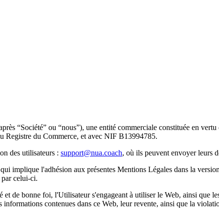
ci-après “Société” ou “nous”), une entité commerciale constituée en vert
e au Registre du Commerce, et avec NIF B13994785.
on des utilisateurs :
support@nua.coach
, où ils peuvent envoyer leurs 
, ce qui implique l'adhésion aux présentes Mentions Légales dans la versi
par celui-ci.
 et de bonne foi, l'Utilisateur s'engageant à utiliser le Web, ainsi que l
 informations contenues dans ce Web, leur revente, ainsi que la violation