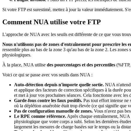
Si votre FTP est surestimé, mettez à jour la valeur immédiatement. S'ent
Comment NUA utilise votre FTP
L'approche de NUA avec les seuils est différente de ce que vous trouv
Nous n'utilisons pas de zones d'entraînement pour prescrire les 
ressemble plus au bas de la zone 3 qu'au bas de la zone 2. Les zones son
physiologiques.
À la place, NUA utilise
des pourcentages et des percentiles
(%FTP, %
Voici ce qui se passe avec vos seuils dans NUA :
Auto-détection depuis n'importe quelle sortie.
NUA n'attend p
et applique des facteurs de correction spécifiques à la durée pou
et met à jour vos prochaines séances. Cela fonctionne avec les 
Garde-fous contre les faux positifs.
Pas tout effort intense ne
où la déplétion anaérobie était trop élevée (ce qui signifie que
Pas de configuration manuelle de zones.
Vous n'avez pas beso
Le RPE comme référence.
Après chaque entraînement, NUA vo
physiologique que votre corps a subi. Selon les dernières étude
largement les mesures de charge basées sur le temps ou la dista