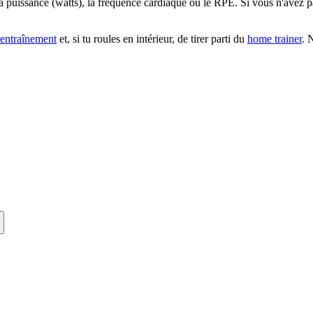
 puissance (watts), la fréquence cardiaque ou le RPE. Si vous n'avez pa
'entraînement
et, si tu roules en intérieur, de tirer parti du
home trainer
. 