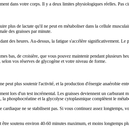
ent dans votre corps. Il y a deux limites physiologiques réelles. Pas ci
duire plus de lactate qu'il ne peut en métaboliser dans la cellule muscu
male des graisses par minute.
pendant des heures. Au-dessus, la fatigue s'accélère significativement. 
thmes bas, de croisière, que vous pouvez maintenir pendant plusieurs heu
, selon vos réserves de glycogène et votre niveau de forme.
e peut plus soutenir l'activité, et la production d'énergie anaérobie entr
ment lors d'un test incrémental. Les graisses deviennent un carburant mi
il, la phosphocréatine et la glycolyse cytoplasmique complètent le mét
 cardiaque ne se stabilisent pas. Si vous continuez assez longtemps, 
t être soutenu environ 40-60 minutes maximum, et moins longtemps plus