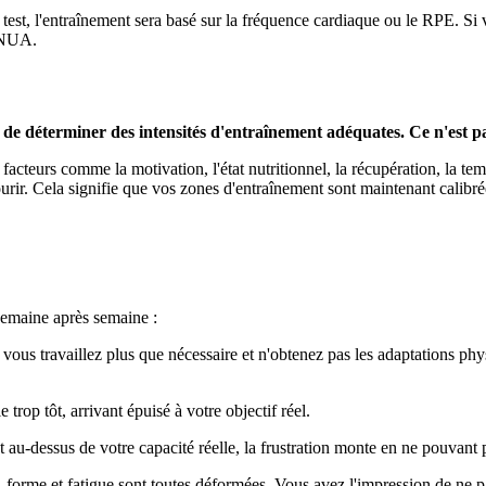
test, l'entraînement sera basé sur la fréquence cardiaque ou le RPE. Si
à NUA.
st de déterminer des intensités d'entraînement adéquates. Ce n'est 
s facteurs comme la motivation, l'état nutritionnel, la récupération, la te
ourir. Cela signifie que vos zones d'entraînement sont maintenant calibré
semaine après semaine :
 vous travaillez plus que nécessaire et n'obtenez pas les adaptations ph
rop tôt, arrivant épuisé à votre objectif réel.
 au-dessus de votre capacité réelle, la frustration monte en ne pouvant
, forme et fatigue sont toutes déformées. Vous avez l'impression de ne p