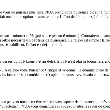
e vous ne puissiez plus tenir. NUA prend votre puissance pic sur 1 minut
 fait une bonne option si vous redoutez l'effort de 20 minutes à fond. L
ic sur 1 minute) et P6 (puissance pic sur 6 minutes). Contrairement aux
aérobie nécessite un capteur de puissance.
La raison est simple : la f
 se stabilisent, l'effort est déjà terminé.
u-dessus du FTP (zone 5 et au-delà), le FTP n'est plus la bonne référenc
NUA calcule votre Puissance Critique et W-prime : la quantité totale de 
les intervalles et combien de récupération vous avez besoin entre eux.
mp test peuvent tous deux être réalisés sans capteur de puissance, guidé
P directement. NUA vous demandera si vous souhaitez le sauter ou cont