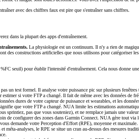
raîner avec des chiffres faux est pire que s'entraîner sans chiffres.
erez dans la plupart des apps d'entraînement.
entraînements.
La physiologie est un continuum. Il n'y a rien de magique 
t des constructions artificielles que nous utilisons pour catégoriser les
FC seuil) pour établir l'intensité d'entraînement. Cela nous donne une 
as un test formel. Il analyse votre puissance pic sur plusieurs fenêtres 
r estimer si votre FTP a changé. Il fait de même avec les données de fréq
données dures de votre capteur de puissance et wearables, et les donné
 signifie que votre FTP a changé. NUA limite les estimations automatiqu
 vous sprintiez, pas que vous souteniez), et ne remplace jamais une vale
in de configurer des zones dans Garmin Connect. NUA gère tout via les 
us demande votre Perception d'Effort (RPE), moyenne et maximale. Le R
s et méta-analyses, le RPE se situe un cran au-dessus des mesures tradi
nce.