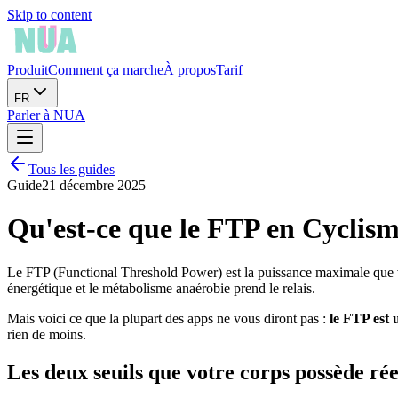
Skip to content
Produit
Comment ça marche
À propos
Tarif
FR
Parler à NUA
Tous les guides
Guide
21 décembre 2025
Qu'est-ce que le FTP en Cyclis
Le FTP (Functional Threshold Power) est la puissance maximale que v
énergétique et le métabolisme anaérobie prend le relais.
Mais voici ce que la plupart des apps ne vous diront pas :
le FTP est 
rien de moins.
Les deux seuils que votre corps possède ré