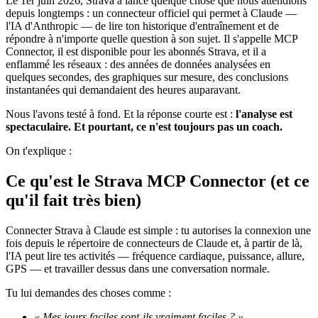
Le 1er juin 2026, Strava a lancé quelque chose que nous attendions
depuis longtemps : un connecteur officiel qui permet à Claude —
l'IA d'Anthropic — de lire ton historique d'entraînement et de
répondre à n'importe quelle question à son sujet. Il s'appelle MCP
Connector, il est disponible pour les abonnés Strava, et il a
enflammé les réseaux : des années de données analysées en
quelques secondes, des graphiques sur mesure, des conclusions
instantanées qui demandaient des heures auparavant.
Nous l'avons testé à fond. Et la réponse courte est :
l'analyse est
spectaculaire. Et pourtant, ce n'est toujours pas un coach.
On t'explique :
Ce qu'est le Strava MCP Connector (et ce
qu'il fait très bien)
Connecter Strava à Claude est simple : tu autorises la connexion une
fois depuis le répertoire de connecteurs de Claude et, à partir de là,
l'IA peut lire tes activités — fréquence cardiaque, puissance, allure,
GPS — et travailler dessus dans une conversation normale.
Tu lui demandes des choses comme :
« Mes jours faciles sont-ils vraiment faciles ? »