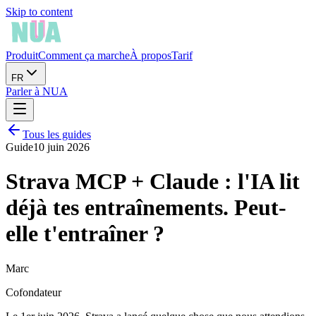
Skip to content
Produit
Comment ça marche
À propos
Tarif
FR
Parler à NUA
Tous les guides
Guide
10 juin 2026
Strava MCP + Claude : l'IA lit
déjà tes entraînements. Peut-
elle t'entraîner ?
Marc
Cofondateur