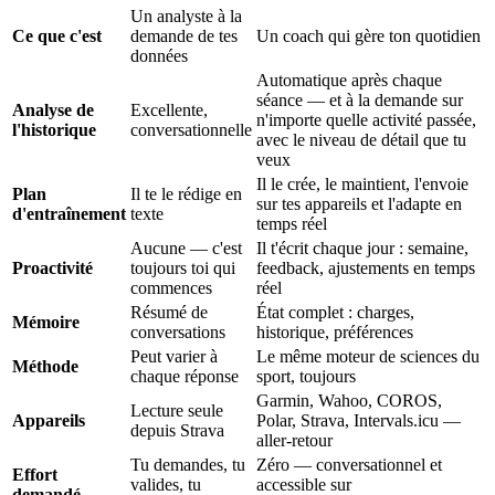
Un analyste à la
Ce que c'est
demande de tes
Un coach qui gère ton quotidien
données
Automatique après chaque
séance — et à la demande sur
Analyse de
Excellente,
n'importe quelle activité passée,
l'historique
conversationnelle
avec le niveau de détail que tu
veux
Il le crée, le maintient, l'envoie
Plan
Il te le rédige en
sur tes appareils et l'adapte en
d'entraînement
texte
temps réel
Aucune — c'est
Il t'écrit chaque jour : semaine,
Proactivité
toujours toi qui
feedback, ajustements en temps
commences
réel
Résumé de
État complet : charges,
Mémoire
conversations
historique, préférences
Peut varier à
Le même moteur de sciences du
Méthode
chaque réponse
sport, toujours
Garmin, Wahoo, COROS,
Lecture seule
Appareils
Polar, Strava, Intervals.icu —
depuis Strava
aller-retour
Tu demandes, tu
Zéro — conversationnel et
Effort
valides, tu
accessible sur
demandé