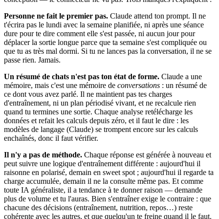
Personne ne fait le premier pas.
Claude attend ton prompt. Il ne
t'écrira pas le lundi avec la semaine planifiée, ni après une séance
dure pour te dire comment elle s'est passée, ni aucun jour pour
déplacer la sortie longue parce que ta semaine s'est compliquée ou
que tu as très mal dormi. Si tu ne lances pas la conversation, il ne se
passe rien. Jamais.
Un résumé de chats n'est pas ton état de forme.
Claude a une
mémoire, mais c'est une mémoire de
conversations
: un résumé de
ce dont vous avez parlé. Il ne maintient pas tes charges
d'entraînement, ni un plan périodisé vivant, et ne recalcule rien
quand tu termines une sortie. Chaque analyse retélécharge les
données et refait les calculs depuis zéro, et il faut le dire : les
modèles de langage (Claude) se trompent encore sur les calculs
enchaînés, donc il faut vérifier.
Il n'y a pas de méthode.
Chaque réponse est générée à nouveau et
peut suivre une logique d'entraînement différente : aujourd'hui il
raisonne en polarisé, demain en sweet spot ; aujourd'hui il regarde ta
charge accumulée, demain il ne la consulte même pas. Et comme
toute IA généraliste, il a tendance à te donner raison — demande
plus de volume et tu l'auras. Bien s'entraîner exige le contraire : que
chacune des décisions (entraînement, nutrition, repos…) reste
cohérente avec les autres, et que quelqu'un te freine quand il le faut.