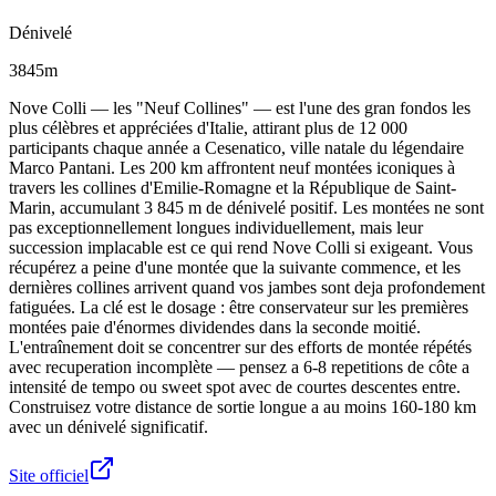
Dénivelé
3845m
Nove Colli — les "Neuf Collines" — est l'une des gran fondos les
plus célèbres et appréciées d'Italie, attirant plus de 12 000
participants chaque année a Cesenatico, ville natale du légendaire
Marco Pantani. Les 200 km affrontent neuf montées iconiques à
travers les collines d'Emilie-Romagne et la République de Saint-
Marin, accumulant 3 845 m de dénivelé positif. Les montées ne sont
pas exceptionnellement longues individuellement, mais leur
succession implacable est ce qui rend Nove Colli si exigeant. Vous
récupérez a peine d'une montée que la suivante commence, et les
dernières collines arrivent quand vos jambes sont deja profondement
fatiguées. La clé est le dosage : être conservateur sur les premières
montées paie d'énormes dividendes dans la seconde moitié.
L'entraînement doit se concentrer sur des efforts de montée répétés
avec recuperation incomplète — pensez a 6-8 repetitions de côte a
intensité de tempo ou sweet spot avec de courtes descentes entre.
Construisez votre distance de sortie longue a au moins 160-180 km
avec un dénivelé significatif.
Site officiel