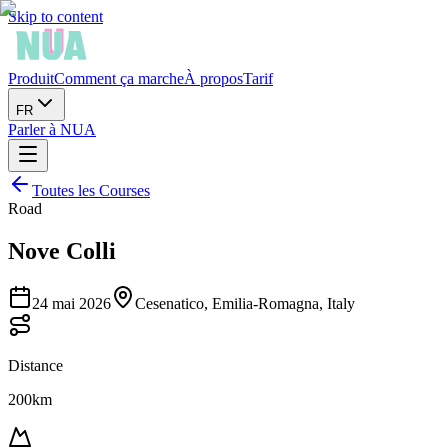
Skip to content
Produit
Comment ça marche
À propos
Tarif
FR
Parler à NUA
Toutes les Courses
Road
Nove Colli
24 mai 2026
Cesenatico, Emilia-Romagna, Italy
Distance
200km