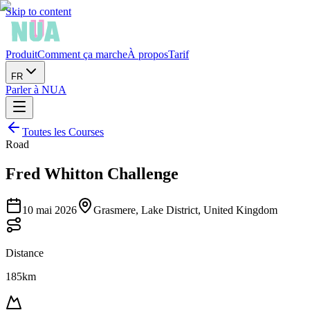
Skip to content
Produit
Comment ça marche
À propos
Tarif
FR
Parler à NUA
Toutes les Courses
Road
Fred Whitton Challenge
10 mai 2026
Grasmere, Lake District, United Kingdom
Distance
185km