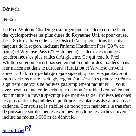
Dénivelé
3960m
Le Fred Whitton Challenge est largement considere comme l'une
des cyclosportives les plus dures du Royaume-Uni, et pour cause.
Les 185 km à travers le Lake District s'attaquent a tous les cols
majeurs de la region, incluant l'infame Hardknott Pass (33 % de
pente) et Wrynose Pass (25 % de pente) — deux des montées
goudronnées les plus raides d'Angleterre. Ce qui rend le Fred
Whitton si redouté n'est pas seulement la raideur des montées mais
leur placement dans le parcours. Hardknott et Wrynose arrivent
apres 130+ km de pédalage deja exigeant, quand vos jambes sont
lourdes et vos reserves de glycogène épuisées. Les pentes extrêmes
signifient que vous ne pouvez pas simplement mouliner — vous
avez besoin d'une vraie technique de montée raide. L'entraînement
doit inclure un travail spécifique de montée raide. Trouvez les cotes
les plus raides disponibles et pratiquez l'escalade assise a tres basse
cadence. Construisez la stabilite du tronc pour maintenir le transfert
de puissance sur des pentes extrêmes. Vos longues sorties doivent
inclure au moins 3 000 m de dénivelé.
Site officiel