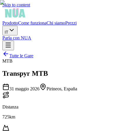
Skip to content
Prodotto
Come funziona
Chi siamo
Prezzi
IT
Parla con NUA
Tutte le Gare
MTB
Transpyr MTB
31 maggio 2026
Pirineos, España
Distanza
725km