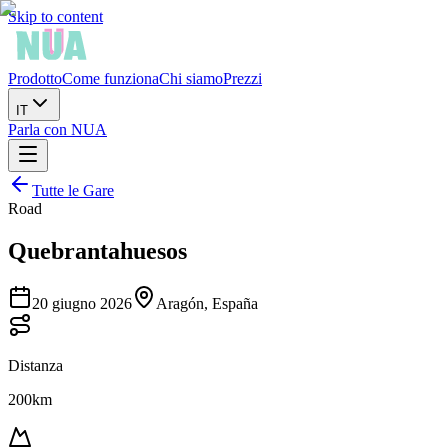
Skip to content
Prodotto
Come funziona
Chi siamo
Prezzi
IT
Parla con NUA
Tutte le Gare
Road
Quebrantahuesos
20 giugno 2026
Aragón, España
Distanza
200km