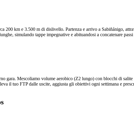
a 200 km e 3.500 m di dislivello. Partenza e arrivo a Sabiñánigo, attr
 lunghe, simulando tappe impegnative e abituandosi a concatenare passi e
rno gara. Mescoliamo volume aerobico (Z2 lungo) con blocchi di salite c
 il tuo FTP dalle uscite, aggiusta gli obiettivi ogni settimana e prescr
os