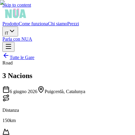
Skip to content
Prodotto
Come funziona
Chi siamo
Prezzi
IT
Parla con NUA
Tutte le Gare
Road
3 Nacions
6 giugno 2026
Puigcerdà, Catalunya
Distanza
150km