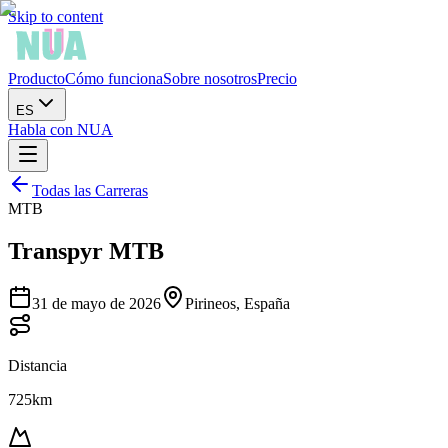
Skip to content
Producto
Cómo funciona
Sobre nosotros
Precio
ES
Habla con NUA
Todas las Carreras
MTB
Transpyr MTB
31 de mayo de 2026
Pirineos, España
Distancia
725km