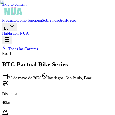
Skip to content
Producto
Cómo funciona
Sobre nosotros
Precio
ES
Habla con NUA
Todas las Carreras
Road
BTG Pactual Bike Series
23 de mayo de 2026
Interlagos, Sao Paulo, Brazil
Distancia
40km