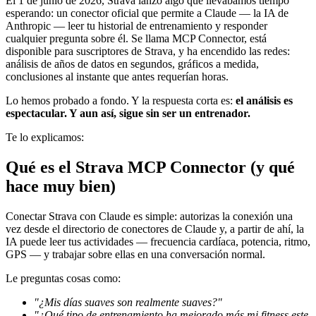
El 1 de junio de 2026, Strava lanzó algo que llevábamos tiempo
esperando: un conector oficial que permite a Claude — la IA de
Anthropic — leer tu historial de entrenamiento y responder
cualquier pregunta sobre él. Se llama MCP Connector, está
disponible para suscriptores de Strava, y ha encendido las redes:
análisis de años de datos en segundos, gráficos a medida,
conclusiones al instante que antes requerían horas.
Lo hemos probado a fondo. Y la respuesta corta es:
el análisis es
espectacular. Y aun así, sigue sin ser un entrenador.
Te lo explicamos:
Qué es el Strava MCP Connector (y qué
hace muy bien)
Conectar Strava con Claude es simple: autorizas la conexión una
vez desde el directorio de conectores de Claude y, a partir de ahí, la
IA puede leer tus actividades — frecuencia cardíaca, potencia, ritmo,
GPS — y trabajar sobre ellas en una conversación normal.
Le preguntas cosas como:
"¿Mis días suaves son realmente suaves?"
"¿Qué tipo de entrenamiento ha mejorado más mi fitness este