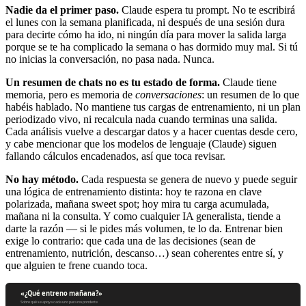
Nadie da el primer paso.
Claude espera tu prompt. No te escribirá
el lunes con la semana planificada, ni después de una sesión dura
para decirte cómo ha ido, ni ningún día para mover la salida larga
porque se te ha complicado la semana o has dormido muy mal. Si tú
no inicias la conversación, no pasa nada. Nunca.
Un resumen de chats no es tu estado de forma.
Claude tiene
memoria, pero es memoria de
conversaciones
: un resumen de lo que
habéis hablado. No mantiene tus cargas de entrenamiento, ni un plan
periodizado vivo, ni recalcula nada cuando terminas una salida.
Cada análisis vuelve a descargar datos y a hacer cuentas desde cero,
y cabe mencionar que los modelos de lenguaje (Claude) siguen
fallando cálculos encadenados, así que toca revisar.
No hay método.
Cada respuesta se genera de nuevo y puede seguir
una lógica de entrenamiento distinta: hoy te razona en clave
polarizada, mañana sweet spot; hoy mira tu carga acumulada,
mañana ni la consulta. Y como cualquier IA generalista, tiende a
darte la razón — si le pides más volumen, te lo da. Entrenar bien
exige lo contrario: que cada una de las decisiones (sean de
entrenamiento, nutrición, descanso…) sean coherentes entre sí, y
que alguien te frene cuando toca.