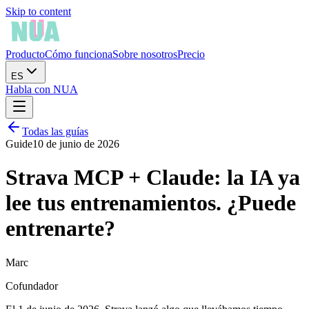
Skip to content
Producto
Cómo funciona
Sobre nosotros
Precio
ES
Habla con NUA
Todas las guías
Guide
10 de junio de 2026
Strava MCP + Claude: la IA ya
lee tus entrenamientos. ¿Puede
entrenarte?
Marc
Cofundador