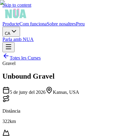
Skip to content
Producte
Com funciona
Sobre nosaltres
Preu
CA
Parla amb NUA
Totes les Curses
Gravel
Unbound Gravel
5 de juny del 2026
Kansas, USA
Distància
322km