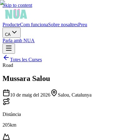
Skip to content
Producte
Com funciona
Sobre nosaltres
Preu
CA
Parla amb NUA
Totes les Curses
Road
Mussara Salou
10 de maig del 2026
Salou, Catalunya
Distància
205km