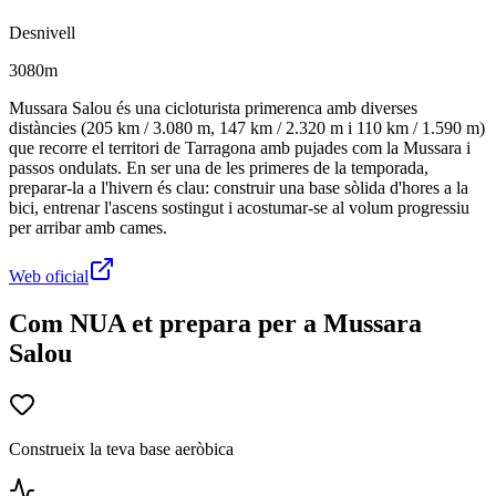
Desnivell
3080m
Mussara Salou és una cicloturista primerenca amb diverses
distàncies (205 km / 3.080 m, 147 km / 2.320 m i 110 km / 1.590 m)
que recorre el territori de Tarragona amb pujades com la Mussara i
passos ondulats. En ser una de les primeres de la temporada,
preparar-la a l'hivern és clau: construir una base sòlida d'hores a la
bici, entrenar l'ascens sostingut i acostumar-se al volum progressiu
per arribar amb cames.
Web oficial
Com NUA et prepara per a Mussara
Salou
Construeix la teva base aeròbica