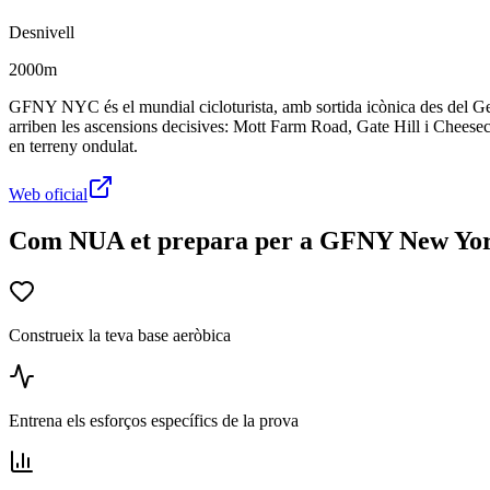
Desnivell
2000m
GFNY NYC és el mundial cicloturista, amb sortida icònica des del Geo
arriben les ascensions decisives: Mott Farm Road, Gate Hill i Cheesecot
en terreny ondulat.
Web oficial
Com NUA et prepara per a GFNY New Yo
Construeix la teva base aeròbica
Entrena els esforços específics de la prova