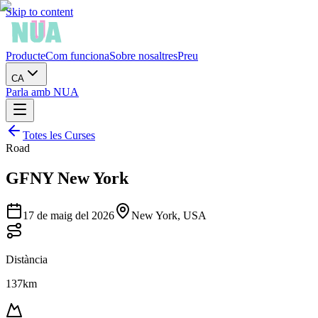
Skip to content
Producte
Com funciona
Sobre nosaltres
Preu
CA
Parla amb NUA
Totes les Curses
Road
GFNY New York
17 de maig del 2026
New York, USA
Distància
137km