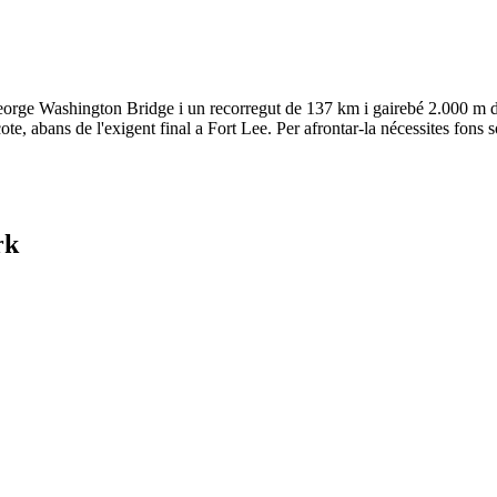
rge Washington Bridge i un recorregut de 137 km i gairebé 2.000 m de d
e, abans de l'exigent final a Fort Lee. Per afrontar-la nécessites fons s
rk