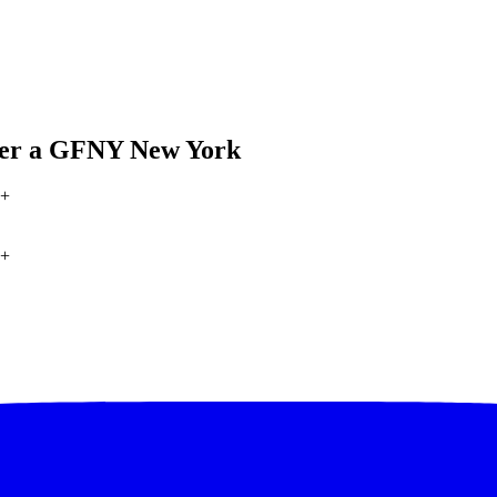
 per a GFNY New York
+
+