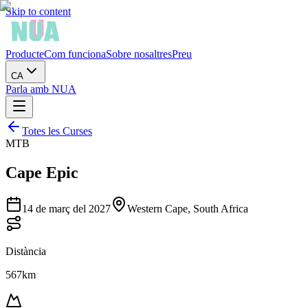
Skip to content
Producte
Com funciona
Sobre nosaltres
Preu
CA
Parla amb NUA
Totes les Curses
MTB
Cape Epic
14 de març del 2027
Western Cape, South Africa
Distància
567km